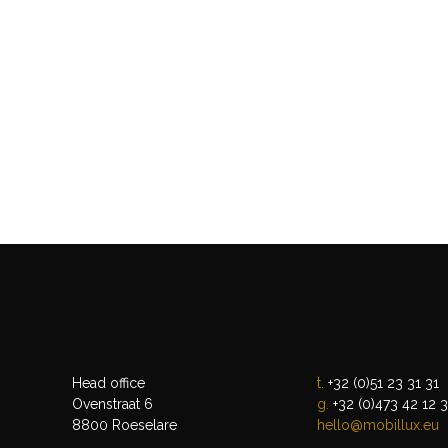
Head office
t.
+32 (0)51 23 31 31
Ovenstraat 6
g.
+32 (0)473 42 12 
8800 Roeselare
hello@mobillux.eu